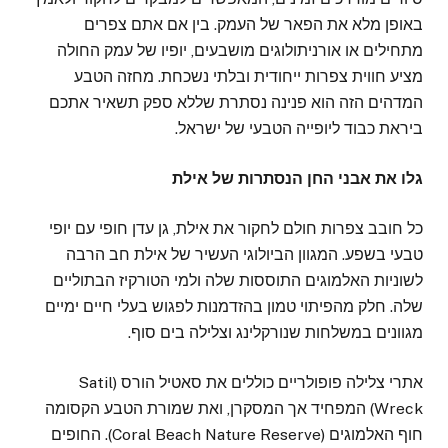
באופן מלא את הפאר של העמק. בין אם אתם צפרים
מתחילים או אורניתולוגים מושבעים, יופיו של עמק החולה
מציע חווית צפרות ייחודית ובלתי נשכחת. מחזה הטבע
המדהים הזה הוא פנינה נסתרת שללא ספק תשאיר אתכם
ביראת כבוד ליופייה הטבעי של ישראל.
גלו את אבני החן הנסתרות של אילת
כל חובב צפרות חולם לחקור את אילת, גן עדן חופי עם יופי
טבעי בשפע. המגוון הביולוגי העשיר של אילת חב הרבה
לשוניות האלמוגים התוססות שלה ולמי הטורקיז הבתוליים
שלה. חלק מהפיתוי טמון בהזדמנות לפגוש בעלי חיים ימיים
מגוונים במשלחות שנורקלינג וצלילה בים סוף.
אתרי צלילה פופולריים כוללים את סאטיל הורס (Satil
Wreck) המפחיד אך המסקרן, ואת שמורת הטבע הקסומה
חוף האלמוגים (Coral Beach Nature Reserve). החופים