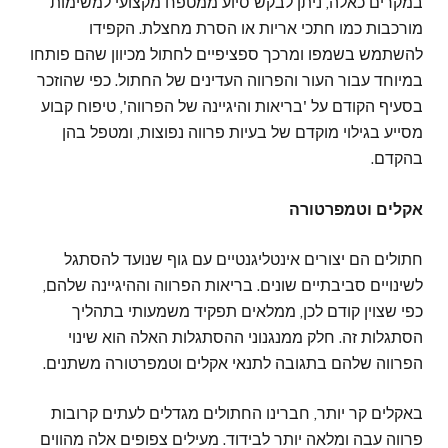
במקרים כאלה, ניתן לבקש סיוע ממטפח מקצועי למשימות
מורכבות כמו חתכי אריות או הסרת מחצלת. הקפידו
להשתמש בשמפו ומרכך ספציפיים לחתול מכיוון שהם פותחו
במיוחד עבור העור והפרווה העדינים של החתול. כפי שהוזכר
בסעיף הקודם על 'בריאות והיגיינה של הפרווה', טיפוח קבוע
מסייע בגילוי מוקדם של בעיות פרווה נפוצות, ומטפל בהן
בהקדם.
אקלים וטמפרטורה
חתולים הם יצורים אינטליגנטיים עם גוף שנועד להסתגל
לשינויים סביבתיים שונים. בריאות הפרווה וההיגיינה שלהם,
כפי שצוין קודם לכן, ממלאים תפקיד משמעותי בתהליך
הסתגלות זה. חלק ממנגנוני ההסתגלות האלה הוא שינוי
הפרווה שלהם בתגובה לתנאי אקלים וטמפרטורה משתנים.
באקלים קר יותר, חברינו החתולים מגדלים לעתים קרובות
פרווה עבה ומלאה יותר לבידוד. מעילים צפופים אלה מהווים